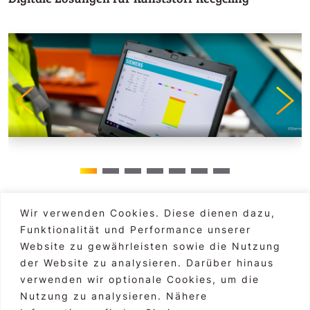
Wir verwenden Cookies. Diese dienen dazu,
Funktionalität und Performance unserer
Hauptgebäude Graz
alle Standorte >
Website zu gewährleisten sowie die Nutzung
Markus Moser, CEO
der Website zu analysieren. Darüber hinaus
Burggasse 3, A-8010 Graz
verwenden wir optionale Cookies, um die
Nutzung zu analysieren. Nähere
+43 316 83 46 79-00