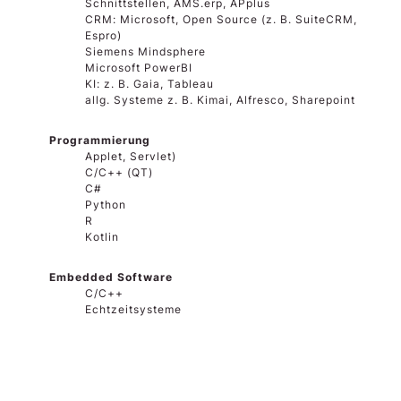
Schnittstellen, AMS.erp, APplus
CRM: Microsoft, Open Source (z. B. SuiteCRM,
Espro)
Siemens Mindsphere
Microsoft PowerBI
KI: z. B. Gaia, Tableau
allg. Systeme z. B. Kimai, Alfresco, Sharepoint
Programmierung
Applet, Servlet)
C/C++ (QT)
C#
Python
R
Kotlin
Embedded Software
C/C++
Echtzeitsysteme