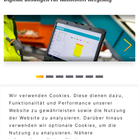
Wir verwenden Cookies. Diese dienen dazu,
Funktionalität und Performance unserer
Hauptgebäude Graz
alle Standorte >
Website zu gewährleisten sowie die Nutzung
Markus Moser, CEO
der Website zu analysieren. Darüber hinaus
Burggasse 3, A-8010 Graz
verwenden wir optionale Cookies, um die
Nutzung zu analysieren. Nähere
+43 316 83 46 79-00