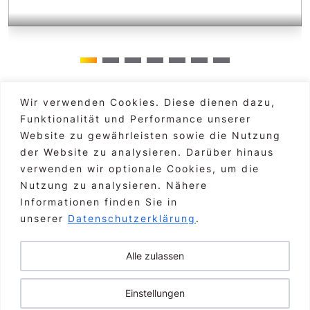
Wir verwenden Cookies. Diese dienen dazu,
Funktionalität und Performance unserer
Hauptgebäude Graz
Markus Moser, CEO
alle Standorte >
Website zu gewährleisten sowie die Nutzung
der Website zu analysieren. Darüber hinaus
Burggasse 3, A-8010 Graz
verwenden wir optionale Cookies, um die
Nutzung zu analysieren. Nähere
Informationen finden Sie in
+43 316 83 46 79-00
unserer
Datenschutzerklärung
.
markus.moser@axtesys.at
Alle zulassen
© 2026
axtesys
GmbH
Einstellungen
Datenschutz
Impressum
Presse