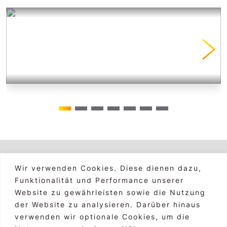
Wir verwenden Cookies. Diese dienen dazu,
Hauptgebäude Graz
alle Standorte >
Funktionalität und Performance unserer
Markus Moser, CEO
Website zu gewährleisten sowie die Nutzung
der Website zu analysieren. Darüber hinaus
Burggasse 3, A-8010 Graz
verwenden wir optionale Cookies, um die