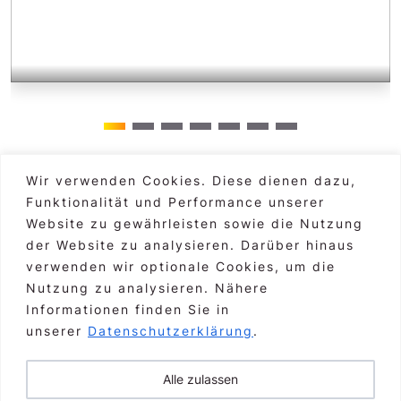
Wir verwenden Cookies. Diese dienen dazu,
Funktionalität und Performance unserer
Hauptgebäude Graz
alle Standorte >
Website zu gewährleisten sowie die Nutzung
Markus Moser, CEO
der Website zu analysieren. Darüber hinaus
verwenden wir optionale Cookies, um die
Burggasse 3, A-8010 Graz
Nutzung zu analysieren. Nähere
Informationen finden Sie in
+43 316 83 46 79-00
unserer
Datenschutzerklärung
.
markus.moser@axtesys.at
Alle zulassen