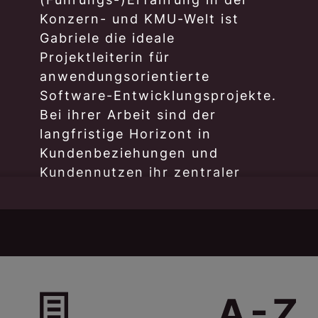
Konzern- und KMU-Welt ist
Gabriele die ideale
Projektleiterin für
anwendungsorientierte
WIR SIND 
Software-Entwicklungsprojekte.
Bei ihrer Arbeit sind der
langfristige Horizont in
Kundenbeziehungen und
Kundennutzen ihr zentraler
Fokus. Der Kunde soll sich auf
seine Kernaufgaben
konzentrieren können und
optimale Unterstützung
erhalten.
Projektleiterin mit