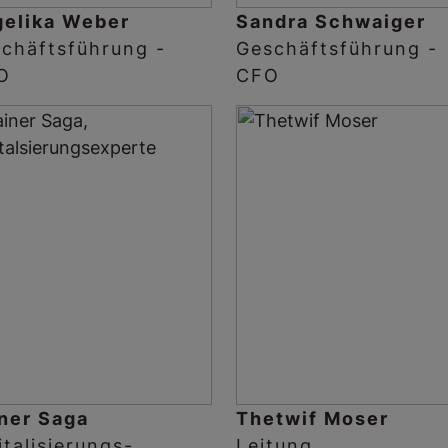
elika Weber
Sandra Schwaiger
chäftsführung -
Geschäftsführung -
O
CFO
ner Saga
Thetwif Moser
italisierungs-
Leitung