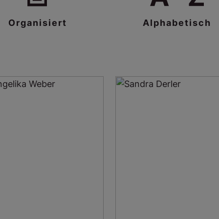
breitem Horizont
Ihren privaten Horizont
Organisiert
Alphabetisch
erweitert Gabriele mit Vorliebe
auf Reisen in ferne Länder, wo
die Pferdeliebhaberin Natur in
all ihren Ausprägungen genießt.
Besonders angetan hat es ihr
die unendliche Weite der
amerikanischen Nationalparks.
Das Paradies auf Erden befindet
sich für Gabriele jedoch in
Altaussee vor der
kontrastreichen Kulisse von
Bergen und Wasser.