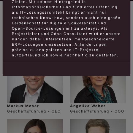
Zielen. Mit seinem Hintergrund in
Informationssicherheit und fundierter Erfahrung
als IT-Lösungsarchitekt bringt er nicht nur
technisches Know-how, sondern auch eine große
Leidenschaft für digitale Souveränität und
Open-Source-Lösungen mit zu axtesys. Als
Projektleiter und Odoo Consultant wird er unsere
Kunden dabei unterstützen, maßgeschneiderte
Organisiert
Alphabetisch
ERP-Lösungen umzusetzen, Anforderungen
präzise zu analysieren und IT-Projekte
nutzerfreundlich sowie nachhaltig zu gestalten.
Weltenbummler mit Tiefgang
Wenn Patrick nicht gerade an der digitalen
Souveränität tüftelt, zieht es ihn oft in die
Ferne: Ob auf dem Motorrad fremde Kulturen
erkundend oder beim Sporttauchen unter der
Wasseroberfläche – er liebt die Abwechslung.
Auch gesellschaftlich übernimmt er gerne
Verantwortung und engagiert sich für die
Markus Moser
Angelika Weber
Anliegen der Jugend und der Studierenden.
Geschäftsführung - CEO
Geschäftsführung - COO
Diese Offenheit und sein breites
Interessenspektrum machen ihn zu einem
vielseitigen Teamplayer, der stets neue
Perspektiven einbringt.